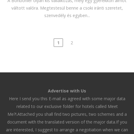
A Bonbonier olyan kis vállalkozás, mely egy gyerekkori álmot
váltott valóra. Megtestesül benne a csoki iránti szeretet,
szenvedély és egyben...
1
2
Advertise with Us
Here I send you this E-mail as agreed with some major data
related to our exclusive folder for hotels called Meet
Me?!.Attached you shall find two pictures, two schemes and a
document with the translated version of the major data.If you
are interested, I suggest to arrange a negotiation when we can