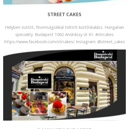
STREET CAKES
Helyben sütött, finomságokkal töltött kürtőskalács. Hungarian
speciality. Budapest 1062 Andrássy út 61. #strcakes
https://www.facebook.com/strcakes/ Instagram: @street_cakes