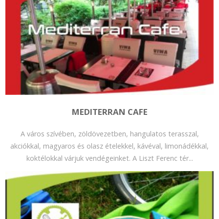
MEDITERRAN CAFE
A város szívében, zöldövezetben, hangulatos terasszal,
akciókkal, magyaros és olasz ételekkel, kávéval, limonádékkal,
koktélokkal várjuk vendégeinket. A Liszt Ferenc tér...