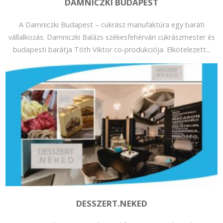
DAMNICZKI BUDAPEST
A Damniczki Budapest – cukrász manufaktúra egy baráti
vállalkozás. Damniczki Balázs székesfehérvári cukrászmester és
budapesti barátja Tóth Viktor co-produkciója. Elkötelezett...
DESSZERT.NEKED