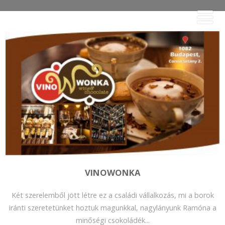
VINOWONKA
Két szerelemből jött létre ez a családi vállalkozás, mi a borok
iránti szeretetünket hoztuk magunkkal, nagylányunk Ramóna a
minőségi csokoládék...