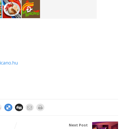
icano.hu
Next Post