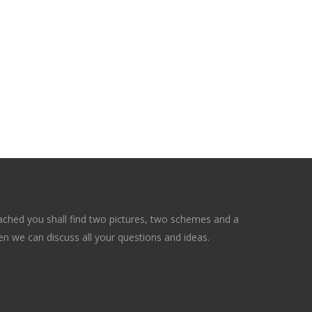
tached you shall find two pictures, two schemes and a
en we can discuss all your questions and ideas.