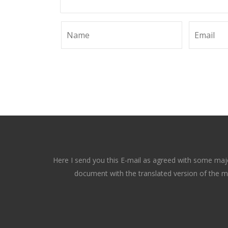
Here I send you this E-mail as agreed with some majo
document with the translated version of the ma