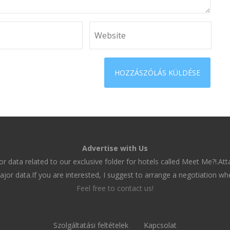
Advertise with Us
r data related to our exclusive folder for hotels called Meet Me?!.At
jor data.If you are interested, I suggest to arrange a negotiation wh
Feel free to contact us!
Szolgáltatási feltételek
Kapcsolat