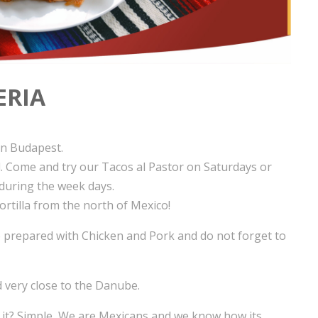
ERIA
in Budapest.
. Come and try our Tacos al Pastor on Saturdays or
during the week days.
ortilla from the north of Mexico!
 prepared with Chicken and Pork and do not forget to
 very close to the Danube.
 it? Simple, We are Mexicans and we know how its