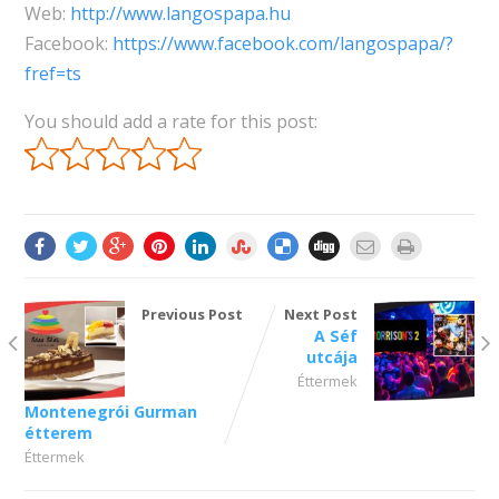
Web:
http://www.langospapa.hu
Facebook:
https://www.facebook.com/langospapa/?
fref=ts
You should add a rate for this post:
Previous Post
Next Post
A Séf
utcája
Éttermek
Montenegrói Gurman
étterem
Éttermek