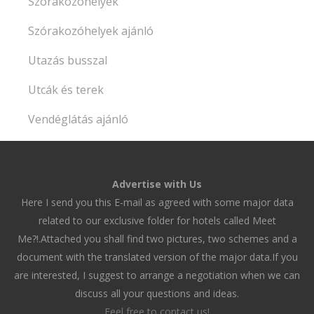
Szórakozóhelyek
Szórakozóhelyek ajánló
Utazás busszal
Utcák és terek
Vendéglátás ajánló
Advertise with Us
Here I send you this E-mail as agreed with some major data
related to our exclusive folder for hotels called Meet
Me?!.Attached you shall find two pictures, two schemes and a
document with the translated version of the major data.If you
are interested, I suggest to arrange a negotiation when we can
discuss all your questions and ideas.
Feel free to contact us!