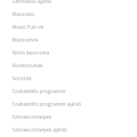
Látnivalók ajánló
Masszázs
Music Pub-ok
Múzeumok
Nincs besorolva
Romkocsmák
Sörözők
Szabadidős programok
Szabadidős programok ajánló
Szórakozóhelyek
Szórakozóhelyek ajánló