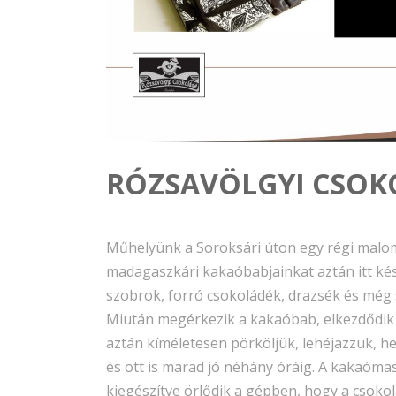
RÓZSAVÖLGYI CSOK
Műhelyünk a Soroksári úton egy régi malom
madagaszkári kakaóbabjainkat aztán itt ké
szobrok, forró csokoládék, drazsék és még
Miután megérkezik a kakaóbab, elkezdődik a
aztán kíméletesen pörköljük, lehéjazzuk, h
és ott is marad jó néhány óráig. A kakaóm
kiegészítve örlődik a gépben, hogy a csok