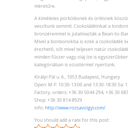
méretűre.
A kíméletes pörkölésnek és örlésnek kösz
veszítünk semmit. Csokoládéinkat a london
bronzéremmel is jutalmazták a Bean-to-Bar
Mivel a bonbonokba is ezek a csokoládék k
érezhető, sőt mivel teljesen natúr csokolád
minden fűszer vagy olaj íze is egyszerűbb
kategóriában is ezüstérmet nyertünk.
Királyi Pál u. 6., 1053 Budapest, Hungary
Open: M-F: 10:30-13:00 and 13:30-18:30 Sa: 
Factory, orders: +36 30 5044 294, +36 30 68
Shop: +36 30 814 8929
info:
http://www.rozsavolgyi.com/
You should add a rate for this post: