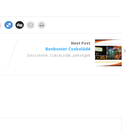
Next Post
Bonbonier Csokoládé
Desszertek, Cukrászdák, pékségek