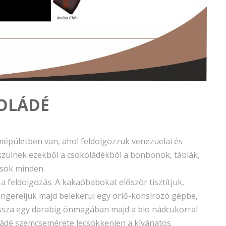
OLÁDÉ
épületben van, ahol feldolgozzuk venezuelai és
szülnek ezekből a csokoládékból a bonbonok, táblák,
 sok minden.
 feldolgozás. A kakaóbabokat először tisztítjuk,
engereljük majd belekerül egy örlő-konsírozó gépbe,
assza egy darabig önmagában majd a bio nádcukorral
oládé szemcsemérete lecsökkenjen a kívánatos