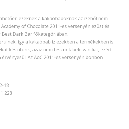
önhetően ezeknek a kakaóbaboknak az ízéből nem
i Academy of Chocolate 2011-es versenyén ezüst és
 Best Dark Bar főkategóriában.
erülnek, így a kakaóbab íz ezekben a termékekben is
ékat készítünk, azaz nem teszünk bele vaníliát, ezért
en érvényesül. Az AoC 2011-es versenyén bonbon
12-18
31 228