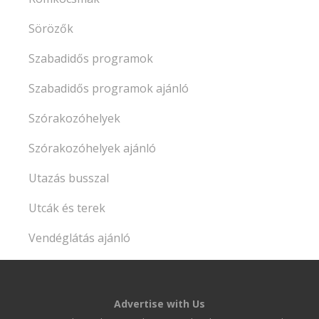
Sörözők
Szabadidős programok
Szabadidős programok ajánló
Szórakozóhelyek
Szórakozóhelyek ajánló
Utazás busszal
Utcák és terek
Vendéglátás ajánló
Advertise with Us