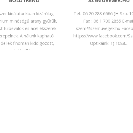
GOLDTREND
SZEMÜVEGEK.HU
szer kínálatunkban kizárólag
Tel.: 06 20 288 6666 (H-Szo: 1
ium minőségű arany gyűrűk,
Fax : 06 1 700 2855 E-mail
t fülbevalók és acél ékszerek
szem@szemuvegek.hu
Faceb
erepelnek. A nálunk kapható
https://www.facebook.com/S
dellek finoman kidolgozott,
Optikáink: 1) 1088...
értékálló,...