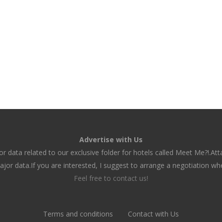
Advertise with Us
r data related to our exclusive folder for hotels called Meet Me?!.At
jor data.If you are interested, I suggest to arrange a negotiation wh
Feel free to contact us!
Terms and conditions
Contact with Us