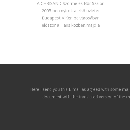
A CHRISAND Szőrme és Bőr Szalon
2005-ben nyitotta első üzletét
Budapest V.Ker. belvárosában
először a Haris közben,majd a
Pàrizsi utcàban....
Here I send you this E-mail as agreed with some majo
document with the translated version of the ma