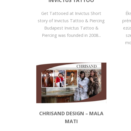
INVICTUS TATTOO
Get Tattooed at Invictus Short
Ék
story of Invictus Tattoo & Piercing
prém
Budapest Invictus Tattoo &
ezüs
Piercing was founded in 2008...
sz
mo
CHRISAND DESIGN – MALA
MATI