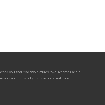
tached you shall find two pictures, two schemes and a
en we can discuss all your questions and ideas.