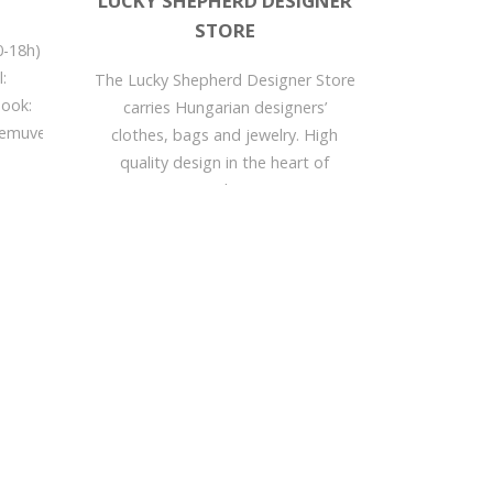
LUCKY SHEPHERD DESIGNER
STORE
0-18h)
:
The Lucky Shepherd Designer Store
ook:
carries Hungarian designers’
zemuvegek.hu
clothes, bags and jewelry. High
quality design in the heart of
Buda,...