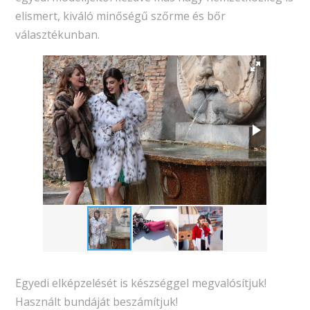
elismert, kiváló minőségű szőrme és bőr
választékunban.
Egyedi elképzelését is készséggel megvalósítjuk!
Használt bundáját beszámítjuk!