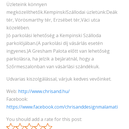
Üzleteink könnyen
megközelíthetők.KempinskiSzállodai üzletünk:Deák
tér, Vörösmarthy tér, Erzsébet tér,Vàci utca
közelében.
Jó parkolási lehetőség a Kempinski Szálloda
parkolójában.(A parkolási díj vásárlás esetén
ingyenes.)A Gresham Palota előtt van lehetősèg
parkolàsra, ha jelzik a bejàratnàl, hogy a
Szőrmeszalonban van vásàrlàsi szándékuk.
Udvarias kiszolgálással, várjuk kedves vevőinket.
Web:
http://www.chrisand.hu/
Facebook:
https://www.facebook.com/chrisanddesignmalamati
You should add a rate for this post: