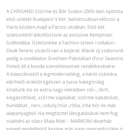
A CHRISAND Szőrme és Bőr Szalon 2005-ben nyitotta
első üzletét Budapest V.Ker. belvárosában először a
Haris közben,majd a Pàrizsi utcàban. Első két
üzletünkből àtköltöztünk az exclusive Kempinski
Szállodába. Üzletünkbe a Fashion street-i oldalon-
Deak Ferenc utcáról van a bejàrat. Màsik új szalonunk
pedig a csodálatos Gresham Palotában (Four Seasons
Hotel) áll a bunda szerelmeseinek rendelkezésére.
A klasszikustól a legmodernebbig, a bárki számára
elérhető áraktól egészen a luxus kategóriáig
kínálunk kis és extra nagy méretben női -, férfi,
kiegészítőket, szőrme sapkákat, szőrme kabátokat,
bundákat , nerc, coboly,hiúz ,róka, irha bőr és más
alapanyagból. Ha megtisztel látogatásával nem fog
csalódni az olasz Mala Mati – MARKONI divatház
egyedi modelljeitől kezdve más nagy nemzetközileg is