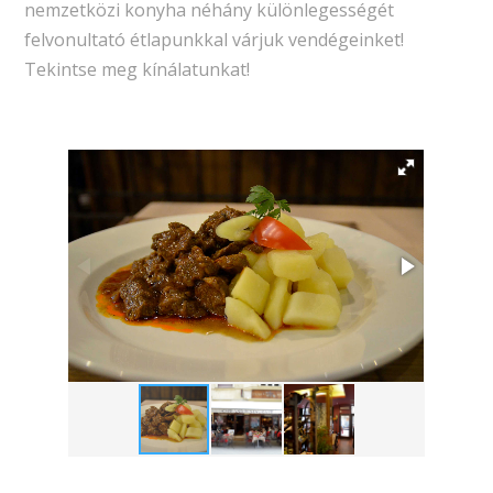
nemzetközi konyha néhány különlegességét
felvonultató étlapunkkal várjuk vendégeinket!
Tekintse meg kínálatunkat!