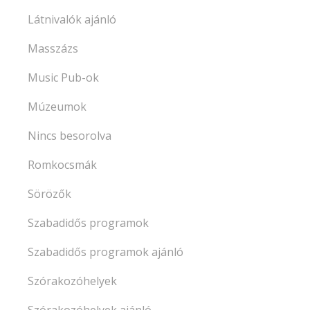
Látnivalók ajánló
Masszázs
Music Pub-ok
Múzeumok
Nincs besorolva
Romkocsmák
Sörözők
Szabadidős programok
Szabadidős programok ajánló
Szórakozóhelyek
Szórakozóhelyek ajánló