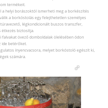
nom termékeit.
l a helyi borászoktól ismerheti meg a borkészítés
y válik a borkóstolás egy felejthetetlen személyes
túravezető, légkondicionált buszos transzfer,
étkezés biztosítja.
li falvakat övező domboldalak ölelésében ódon
 ide betérőket.
gulatos ínyencvacsora, melyet borkóstoló egészít ki,
dégek számára.