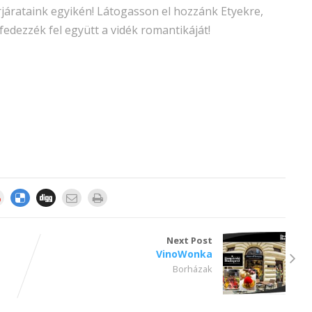
orjárataink egyikén! Látogasson el hozzánk Etyekre,
t, fedezzék fel együtt a vidék romantikáját!
Next Post
VinoWonka
Borházak