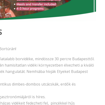
S
Bortúrán!
iatalabb borvidéke, mindössze 30 percre Budapesttől.
n hamisítatlan vidéki környezetben élvezheti a kiváló
ncék hangulatát. Nemhiába hívják Etyeket Budapest
antikus dimbes-dombos utcácskák, erdők és
sztronómiájáról is híres.
sházas vidékeit fedezheti fel, pincékkel hűs