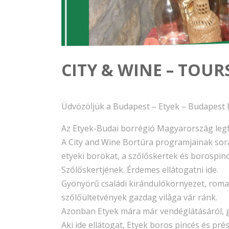
CITY & WINE – TOUR
Üdvözöljük a Budapest – Etyek – Budapest 
Az Etyek-Budai borrégió Magyarország legf
A City and Wine Bortúra programjainak sorá
etyeki borokat, a szőlőskertek és borospi
Szőlőskertjének. Érdemes ellátogatni ide.
Gyönyörű családi kirándulókörnyezet, rom
szőlőültetvények gazdag világa vár ránk.
Azonban Etyek mára már vendéglátásáról, ga
Aki ide ellátogat, Etyek boros pincés és pré