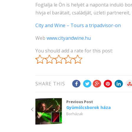
Foglalja le Ön is helyét a naponta induló b
hívja el barátait, családját, üzleti partnerei
City and Wine – Tours a tripadvisor-on
Web
www.cityandwine.hu
You should add a rate for this post:
SHARE THIS
Previous Post
Gyümölcsborok háza
Borházak