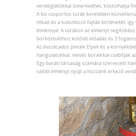
vendéglátókkal ismerkedhet, kóstolhatja fi
A kis csoportos túrák keretében közvetlenü
titkait és a különböző fajták történetét, íg
élménnyé. A túrákon az élményt segítőkész 
borkóstolóhoz kötődő előadás és 3 fogásos 
Az évszázados pincék Etyek és a környékbe
hangulatukkal, mesés boraikkal csábítják az
Egy baráti társaság számára szervezett han
valódi élményt nyújt a hozzánk érkező ven